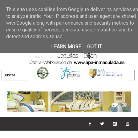
Últimas noticias
GALERIA DE FOTOS
02 jun 2026
This site uses cookies from Google to deliver its services a
30/05/2026
GALERIA
to analyze traffic. Your IP address and user-agent are shared
25 may 2026
with Google along with performance and security metrics to
DE FOTOS 23/05/2026
20 may
ensure quality of service, generate usage statistics, and to
GALERIA DE FOTOS
2026
detect and address abuse.
16/05/2026
GALERIA
11 may 2026
LEARN MORE
GOT IT
DE FOTOS 09/05/2026
28 abr
GALERIA DE FOTOS 25 Y
2026
26/04/2026