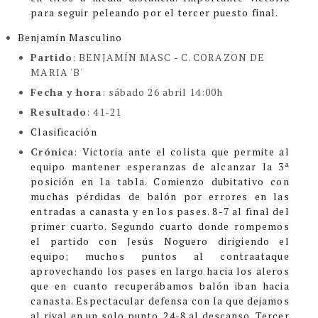
para seguir peleando por el tercer puesto final.
Benjamín Masculino
Partido
: BENJAMÍN MASC -
C. CORAZON DE
MARIA 'B'
Fecha y hora
: sábado 26 abril 14:00h
Resultado
: 41-21
Clasificación
Crónica
:
Victoria ante el colista que permite al
equipo mantener esperanzas de alcanzar la 3ª
posición en la tabla.
Comienzo dubitativo con
muchas pérdidas de balón por errores en las
entradas a canasta y en los pases. 8-7 al final del
primer cuarto.
Segundo cuarto donde rompemos
el partido con Jesús Noguero dirigiendo el
equipo; muchos puntos al contraataque
aprovechando los pases en largo hacia los aleros
que en cuanto recuperábamos balón iban hacia
canasta. Espectacular defensa con la que dejamos
al rival en un solo punto. 24-8 al descanso.
Tercer