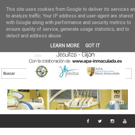
Últimas noticias
GALERIA DE FOTOS
02 jun 2026
This site uses cookies from Google to deliver its services a
30/05/2026
GALERIA
to analyze traffic. Your IP address and user-agent are shared
25 may 2026
with Google along with performance and security metrics to
DE FOTOS 23/05/2026
20 may
ensure quality of service, generate usage statistics, and to
GALERIA DE FOTOS
2026
detect and address abuse.
16/05/2026
GALERIA
11 may 2026
LEARN MORE
GOT IT
DE FOTOS 09/05/2026
28 abr
GALERIA DE FOTOS 25 Y
2026
26/04/2026