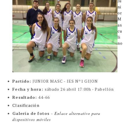
Ju
ni
or
M
as
cu
li
no
Partido
:
JUNIOR MASC -
IES Nº1 GIJON
Fecha y hora:
sábado 26 abril 17:00h - Pabellón
Resultado
:
44-66
Clasificación
Galería de fotos -
Enlace alternativo para
dispositivos móviles