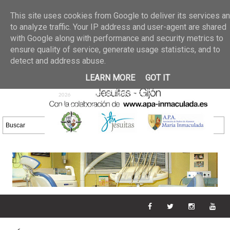
Últimas noticias
GALERIA DE FOTOS
02 jun 2026
This site uses cookies from Google to deliver its services a
30/05/2026
GALERIA
to analyze traffic. Your IP address and user-agent are shared
25 may 2026
with Google along with performance and security metrics to
DE FOTOS 23/05/2026
20 may
ensure quality of service, generate usage statistics, and to
GALERIA DE FOTOS
2026
detect and address abuse.
16/05/2026
GALERIA
11 may 2026
LEARN MORE
GOT IT
DE FOTOS 09/05/2026
28 abr
GALERIA DE FOTOS 25 Y
2026
26/04/2026