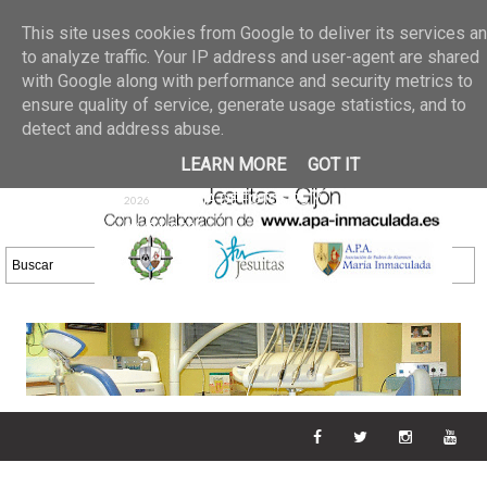
Últimas noticias
GALERIA DE FOTOS
02 jun 2026
This site uses cookies from Google to deliver its services a
30/05/2026
GALERIA
to analyze traffic. Your IP address and user-agent are shared
25 may 2026
with Google along with performance and security metrics to
DE FOTOS 23/05/2026
20 may
ensure quality of service, generate usage statistics, and to
GALERIA DE FOTOS
2026
detect and address abuse.
16/05/2026
GALERIA
11 may 2026
LEARN MORE
GOT IT
DE FOTOS 09/05/2026
28 abr
GALERIA DE FOTOS 25 Y
2026
26/04/2026