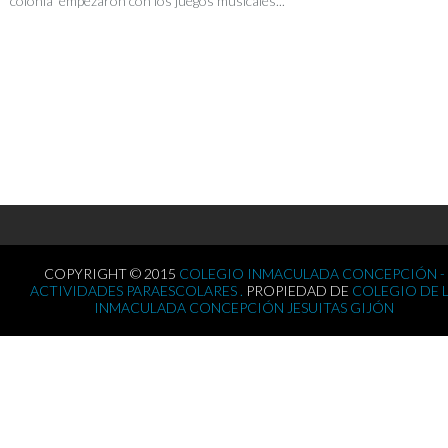
colonia empezaron con los juegos musicales...
COPYRIGHT © 2015
COLEGIO INMACULADA CONCEPCIÓN -
ACTIVIDADES PARAESCOLARES .
PROPIEDAD DE
COLEGIO DE 
INMACULADA CONCEPCIÓN JESUITAS GIJÓN