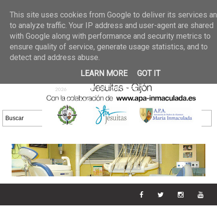
Últimas noticias
GALERIA DE FOTOS
02 jun 2026
This site uses cookies from Google to deliver its services a
30/05/2026
GALERIA
to analyze traffic. Your IP address and user-agent are shared
25 may 2026
with Google along with performance and security metrics to
DE FOTOS 23/05/2026
20 may
ensure quality of service, generate usage statistics, and to
GALERIA DE FOTOS
2026
detect and address abuse.
16/05/2026
GALERIA
11 may 2026
LEARN MORE
GOT IT
DE FOTOS 09/05/2026
28 abr
GALERIA DE FOTOS 25 Y
2026
26/04/2026