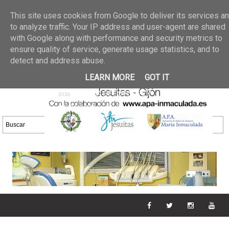
Últimas noticias
GALERIA DE FOTOS
02 jun 2026
This site uses cookies from Google to deliver its services a
30/05/2026
GALERIA
to analyze traffic. Your IP address and user-agent are shared
25 may 2026
with Google along with performance and security metrics to
DE FOTOS 23/05/2026
20 may
ensure quality of service, generate usage statistics, and to
GALERIA DE FOTOS
2026
detect and address abuse.
16/05/2026
GALERIA
11 may 2026
LEARN MORE
GOT IT
DE FOTOS 09/05/2026
28 abr
GALERIA DE FOTOS 25 Y
2026
26/04/2026