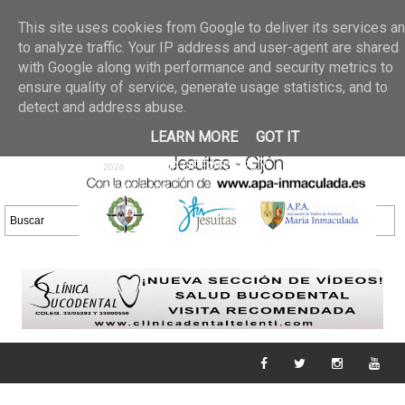
Últimas noticias
GALERIA DE FOTOS
02 jun 2026
This site uses cookies from Google to deliver its services a
30/05/2026
GALERIA
to analyze traffic. Your IP address and user-agent are shared
25 may 2026
with Google along with performance and security metrics to
DE FOTOS 23/05/2026
20 may
ensure quality of service, generate usage statistics, and to
GALERIA DE FOTOS
2026
detect and address abuse.
16/05/2026
GALERIA
11 may 2026
LEARN MORE
GOT IT
DE FOTOS 09/05/2026
28 abr
GALERIA DE FOTOS 25 Y
2026
26/04/2026