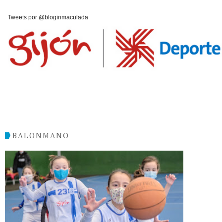
Tweets por @bloginmaculada
BALONMANO