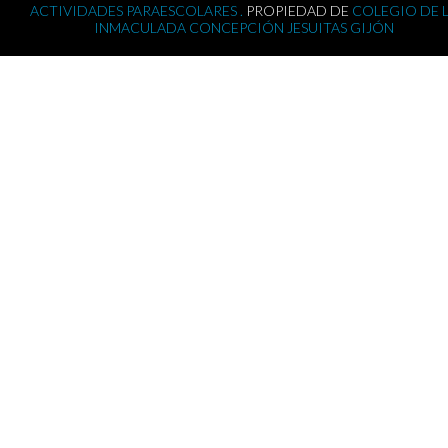
ACTIVIDADES PARAESCOLARES .
PROPIEDAD DE
COLEGIO DE 
INMACULADA CONCEPCIÓN JESUITAS GIJÓN