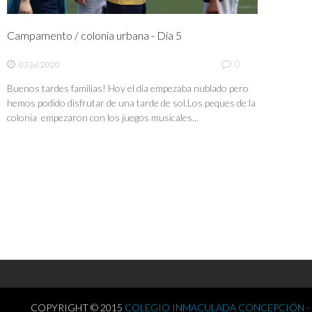
Campamento / colonia urbana - Día 5
0
03 jul 2020
Buenos tardes familias! Hoy el día empezaba nublado pero
hemos podido disfrutar de una tarde de sol.Los peques de la
colonia empezaron con los juegos musicales...
COPYRIGHT © 2015
COLEGIO INMACULADA CONCEPCIÓN -