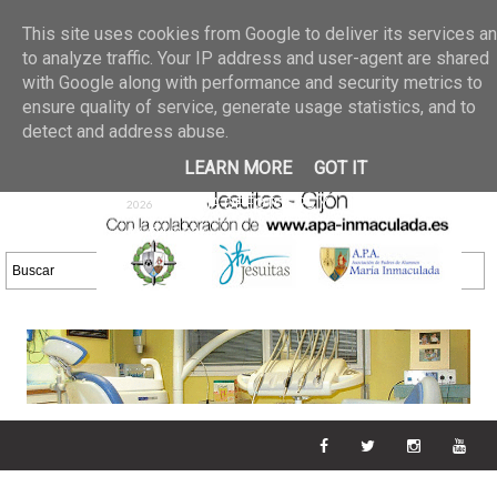
Últimas noticias
GALERIA DE FOTOS
02 jun 2026
This site uses cookies from Google to deliver its services a
30/05/2026
GALERIA
to analyze traffic. Your IP address and user-agent are shared
25 may 2026
with Google along with performance and security metrics to
DE FOTOS 23/05/2026
20 may
ensure quality of service, generate usage statistics, and to
GALERIA DE FOTOS
2026
detect and address abuse.
16/05/2026
GALERIA
11 may 2026
LEARN MORE
GOT IT
DE FOTOS 09/05/2026
28 abr
GALERIA DE FOTOS 25 Y
2026
26/04/2026