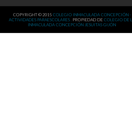
COPYRIGHT © 2015
COLEGIO INMACULADA CONCEPCIÓN -
ACTIVIDADES PARAESCOLARES .
PROPIEDAD DE
COLEGIO DE 
INMACULADA CONCEPCIÓN JESUITAS GIJÓN