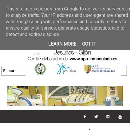
Últimas noticias
GALERIA DE FOTOS
02 jun 2026
This site uses cookies from Google to deliver its services a
30/05/2026
GALERIA
to analyze traffic. Your IP address and user-agent are shared
25 may 2026
with Google along with performance and security metrics to
DE FOTOS 23/05/2026
20 may
ensure quality of service, generate usage statistics, and to
GALERIA DE FOTOS
2026
detect and address abuse.
16/05/2026
GALERIA
11 may 2026
LEARN MORE
GOT IT
DE FOTOS 09/05/2026
28 abr
GALERIA DE FOTOS 25 Y
2026
26/04/2026