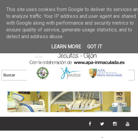
Últimas noticias
GALERIA DE FOTOS
02 jun 2026
This site uses cookies from Google to deliver its services a
30/05/2026
GALERIA
to analyze traffic. Your IP address and user-agent are shared
25 may 2026
with Google along with performance and security metrics to
DE FOTOS 23/05/2026
20 may
ensure quality of service, generate usage statistics, and to
GALERIA DE FOTOS
2026
detect and address abuse.
16/05/2026
GALERIA
11 may 2026
LEARN MORE
GOT IT
DE FOTOS 09/05/2026
28 abr
GALERIA DE FOTOS 25 Y
2026
26/04/2026