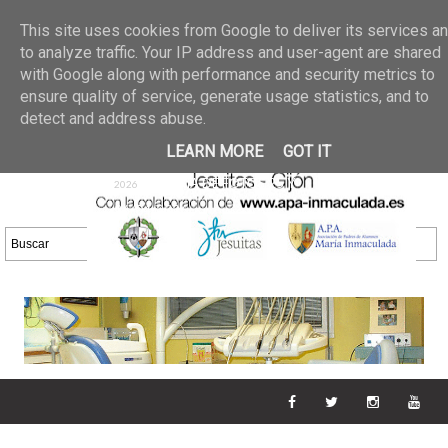
Últimas noticias
GALERIA DE FOTOS
02 jun 2026
This site uses cookies from Google to deliver its services a
30/05/2026
GALERIA
to analyze traffic. Your IP address and user-agent are shared
25 may 2026
with Google along with performance and security metrics to
DE FOTOS 23/05/2026
20 may
ensure quality of service, generate usage statistics, and to
GALERIA DE FOTOS
2026
detect and address abuse.
16/05/2026
GALERIA
11 may 2026
LEARN MORE
GOT IT
DE FOTOS 09/05/2026
28 abr
GALERIA DE FOTOS 25 Y
2026
26/04/2026