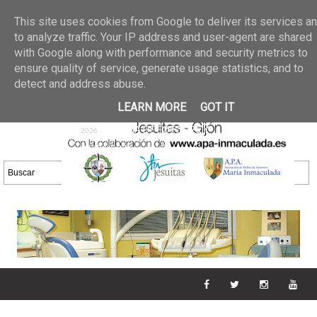
Últimas noticias
GALERIA DE FOTOS
02 jun 2026
This site uses cookies from Google to deliver its services a
30/05/2026
GALERIA
to analyze traffic. Your IP address and user-agent are shared
25 may 2026
with Google along with performance and security metrics to
DE FOTOS 23/05/2026
20 may
ensure quality of service, generate usage statistics, and to
GALERIA DE FOTOS
2026
detect and address abuse.
16/05/2026
GALERIA
11 may 2026
LEARN MORE
GOT IT
DE FOTOS 09/05/2026
28 abr
GALERIA DE FOTOS 25 Y
2026
26/04/2026