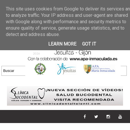
Últimas noticias
GALERIA DE FOTOS
02 jun 2026
This site uses cookies from Google to deliver its services a
30/05/2026
GALERIA
to analyze traffic. Your IP address and user-agent are shared
25 may 2026
with Google along with performance and security metrics to
DE FOTOS 23/05/2026
20 may
ensure quality of service, generate usage statistics, and to
GALERIA DE FOTOS
2026
detect and address abuse.
16/05/2026
GALERIA
11 may 2026
LEARN MORE
GOT IT
DE FOTOS 09/05/2026
28 abr
GALERIA DE FOTOS 25 Y
2026
26/04/2026