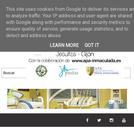
Últimas noticias
GALERIA DE FOTOS
02 jun 2026
This site uses cookies from Google to deliver its services a
30/05/2026
GALERIA
to analyze traffic. Your IP address and user-agent are shared
25 may 2026
with Google along with performance and security metrics to
DE FOTOS 23/05/2026
20 may
ensure quality of service, generate usage statistics, and to
GALERIA DE FOTOS
2026
detect and address abuse.
16/05/2026
GALERIA
11 may 2026
LEARN MORE
GOT IT
DE FOTOS 09/05/2026
28 abr
GALERIA DE FOTOS 25 Y
2026
26/04/2026