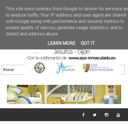
Últimas noticias
GALERIA DE FOTOS
02 jun 2026
This site uses cookies from Google to deliver its services a
30/05/2026
GALERIA
to analyze traffic. Your IP address and user-agent are shared
25 may 2026
with Google along with performance and security metrics to
DE FOTOS 23/05/2026
20 may
ensure quality of service, generate usage statistics, and to
GALERIA DE FOTOS
2026
detect and address abuse.
16/05/2026
GALERIA
11 may 2026
LEARN MORE
GOT IT
DE FOTOS 09/05/2026
28 abr
GALERIA DE FOTOS 25 Y
2026
26/04/2026