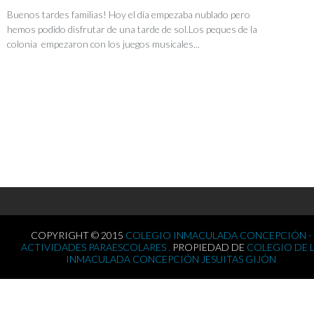
Buenos tardes familias! Hoy el día empezaba nublado pero
hemos podido disfrutar de una tarde de sol.Los peques de la
colonia empezaron con los juegos musicales...
COPYRIGHT © 2015
COLEGIO INMACULADA CONCEPCIÓN -
ACTIVIDADES PARAESCOLARES .
PROPIEDAD DE
COLEGIO DE 
INMACULADA CONCEPCIÓN JESUITAS GIJÓN