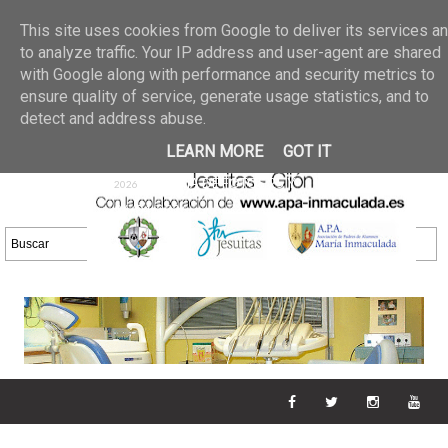
Últimas noticias
GALERIA DE FOTOS
02 jun 2026
This site uses cookies from Google to deliver its services a
30/05/2026
GALERIA
to analyze traffic. Your IP address and user-agent are shared
25 may 2026
with Google along with performance and security metrics to
DE FOTOS 23/05/2026
20 may
ensure quality of service, generate usage statistics, and to
GALERIA DE FOTOS
2026
detect and address abuse.
16/05/2026
GALERIA
11 may 2026
LEARN MORE
GOT IT
DE FOTOS 09/05/2026
28 abr
GALERIA DE FOTOS 25 Y
2026
26/04/2026