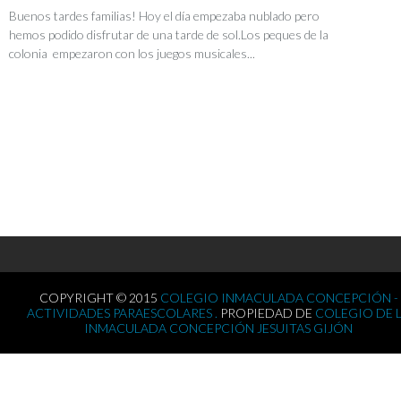
Buenos tardes familias! Hoy el día empezaba nublado pero
hemos podido disfrutar de una tarde de sol.Los peques de la
colonia empezaron con los juegos musicales...
COPYRIGHT © 2015
COLEGIO INMACULADA CONCEPCIÓN -
ACTIVIDADES PARAESCOLARES .
PROPIEDAD DE
COLEGIO DE 
INMACULADA CONCEPCIÓN JESUITAS GIJÓN