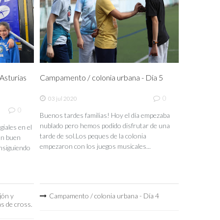
sturias
Campamento / colonia urbana - Día 5
0
03 jul 2020
0
Buenos tardes familias! Hoy el día empezaba
nublado pero hemos podido disfrutar de una
iales en el
tarde de sol.Los peques de la colonia
un buen
empezaron con los juegos musicales...
nsiguiendo
jón y
Campamento / colonia urbana - Día 4
as de cross.