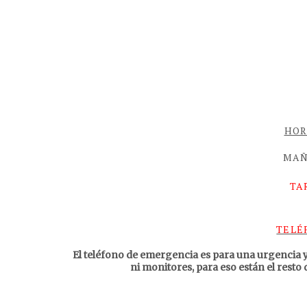
HOR
MAÑA
TAR
TELÉ
El teléfono de emergencia es para una urgencia y
ni monitores, para eso están el rest