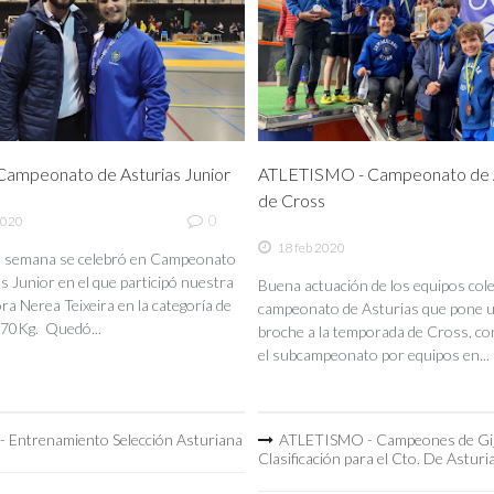
ampeonato de Asturias Junior
ATLETISMO - Campeonato de A
de Cross
0
2020
18 feb 2020
de semana se celebró en Campeonato
s Junior en el que participó nuestra
Buena actuación de los equipos coleg
a Nerea Teixeira en la categoría de
campeonato de Asturias que pone 
70Kg. Quedó...
broche a la temporada de Cross, co
el subcampeonato por equipos en...
 Entrenamiento Selección Asturiana
ATLETISMO - Campeones de Gi
Clasificación para el Cto. De Asturi