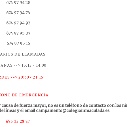
674 97 94 28
674 97 94 76
674 97 94 92
674 97 95 07
674 97 95 16
ARIOS DE LLAMADAS
NAS --> 13:15 - 14:00
DES --> 20:30 - 21:15
FONO DE EMERGENCIA
 causa de fuerza mayor, no es un teléfono de contacto con los n
o de líneas y el email campamento@colegioinmaculada.es
695 35 28 87