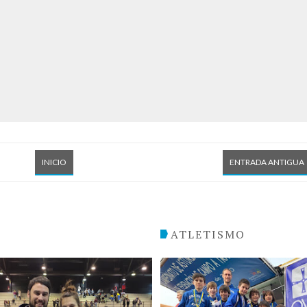
INICIO
ENTRADA ANTIGUA
O
ATLETISMO