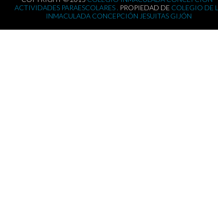
ACTIVIDADES PARAESCOLARES .
PROPIEDAD DE
COLEGIO DE 
INMACULADA CONCEPCIÓN JESUITAS GIJÓN