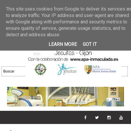
Últimas noticias
GALERIA DE FOTOS
02 jun 2026
This site uses cookies from Google to deliver its services a
30/05/2026
GALERIA
to analyze traffic. Your IP address and user-agent are shared
25 may 2026
with Google along with performance and security metrics to
DE FOTOS 23/05/2026
20 may
ensure quality of service, generate usage statistics, and to
GALERIA DE FOTOS
2026
detect and address abuse.
16/05/2026
GALERIA
11 may 2026
LEARN MORE
GOT IT
DE FOTOS 09/05/2026
28 abr
GALERIA DE FOTOS 25 Y
2026
26/04/2026