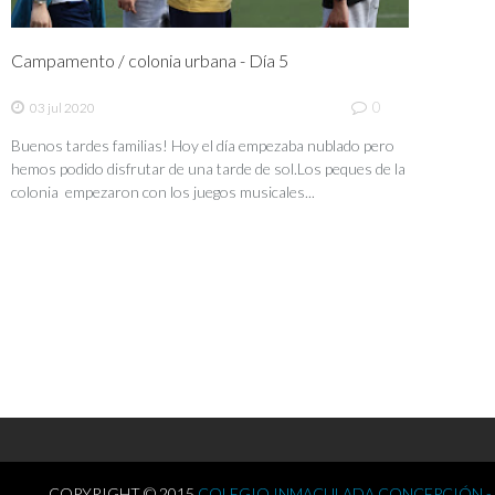
Campamento / colonia urbana - Día 5
0
03 jul 2020
Buenos tardes familias! Hoy el día empezaba nublado pero
hemos podido disfrutar de una tarde de sol.Los peques de la
colonia empezaron con los juegos musicales...
COPYRIGHT © 2015
COLEGIO INMACULADA CONCEPCIÓN -