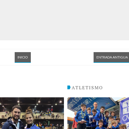
INICIO
ENTRADA ANTIGUA
O
ATLETISMO