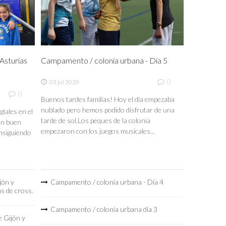
sturias
Campamento / colonia urbana - Día 5
0
03 jul 2020
0
Buenos tardes familias! Hoy el día empezaba
nublado pero hemos podido disfrutar de una
iales en el
tarde de sol.Los peques de la colonia
un buen
empezaron con los juegos musicales...
nsiguiendo
jón y
Campamento / colonia urbana - Día 4
as de cross.
Campamento / colonia urbana día 3
 Gijón y