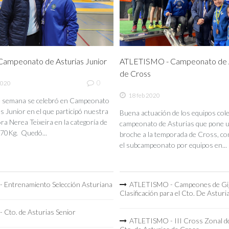
ampeonato de Asturias Junior
ATLETISMO - Campeonato de A
de Cross
0
2020
18 feb 2020
de semana se celebró en Campeonato
s Junior en el que participó nuestra
Buena actuación de los equipos coleg
a Nerea Teixeira en la categoría de
campeonato de Asturias que pone 
70Kg. Quedó...
broche a la temporada de Cross, co
el subcampeonato por equipos en...
 Entrenamiento Selección Asturiana
ATLETISMO - Campeones de Gi
Clasificación para el Cto. De Asturi
 Cto. de Asturias Senior
ATLETISMO - III Cross Zonal de