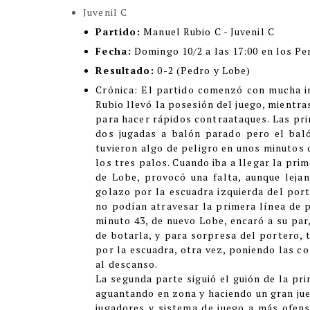
Juvenil C
Partido:
Manuel Rubio C - Juvenil C
Fecha:
Domingo 10/2 a las 17:00 en los Pe
Resultado:
0-2 (Pedro y Lobe)
Crónic
a:
El partido comenzó con mucha in
Rubio llevó la posesión del juego, mientra
para hacer rápidos contraataques. Las pri
dos jugadas a balón parado pero el bal
tuvieron algo de peligro en unos minutos q
los tres palos. Cuando iba a llegar la pri
de Lobe, provocó una falta, aunque leja
golazo por la escuadra izquierda del porte
no podían atravesar la primera línea de p
minuto 43, de nuevo Lobe, encaró a su par
de botarla, y para sorpresa del portero, 
por la escuadra, otra vez, poniendo las co
al descanso.
La segunda parte siguió el guión de la pri
aguantando en zona y haciendo un gran jue
jugadores y sistema de juego a más ofens