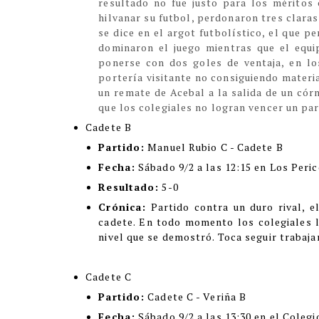
resultado no fue justo para los méritos
hilvanar su futbol, perdonaron tres claras
se dice en el argot futbolístico, el que 
dominaron el juego mientras que el equi
ponerse con dos goles de ventaja, en lo
portería visitante no consiguiendo materi
un remate de Acebal a la salida de un córn
que los colegiales no logran vencer un par
Cadete B
Partido:
Manuel Rubio C - Cadete B
Fecha:
Sábado 9/2 a las 12:15 en Los Peri
Resultado:
5-0
Crónica:
Partido contra un duro rival, 
cadete. En todo momento los colegiales l
nivel que se demostró. Toca seguir trabaja
Cadete C
Partido:
Cadete C - Veriña B
Fecha:
Sábado 9/2 a las 13:30 en el Colegi