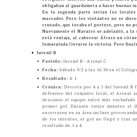
obligaban al guardameta a hacer buenas i
En la segunda parte serían los locales
marcador. Pero los visitantes no se dier
cruzado, que tocaba el portero, pero no po
Nuevamente el Navarro se adelantó, a la s
está ventaja, al cabecear Álvaro un córne
Inmaculada llevarse la victoria. Pero fina
Juvenil B
Partido:
Juvenil B - Arenal C
Fecha:
Sábado 9/2 a las 16:30 en el Colegi
Resultado:
4-1
Crónica:
Derrota por 4 a 1 del Juvenil B 
defensivo del conjunto local, el Arenal s
descanso el equipo entró más enchufado e
primer gol. Durante varios minutos el 
encerrasen en su área incluso provocando 
de los intentos, el gol no llegó y tras u
resultado de 1 a 4.