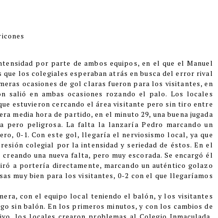
ricones
tensidad por parte de ambos equipos, en el que el Manuel
s que los colegiales esperaban atrás en busca del error rival
meras ocasiones de gol claras fueron para los visitantes, en
ón salió en ambas ocasiones rozando el palo. Los locales
ue estuvieron cercando el área visitante pero sin tiro entre
mera media hora de partido, en el minuto 29, una buena jugada
na pero peligrosa. La falta la lanzaría Pedro marcando un
ro, 0-1. Con este gol, llegaría el nerviosismo local, ya que
resión colegial por la intensidad y seriedad de éstos. En el
, creando una nueva falta, pero muy escorada. Se encargó él
tiró a portería directamente, marcando un auténtico golazo
sas muy bien para los visitantes, 0-2 con el que llegaríamos
mera, con el equipo local teniendo el balón, y los visitantes
go sin balón. En los primeros minutos, y con los cambios de
ivo, los locales crearon problemas al Colegio Inmaculada,