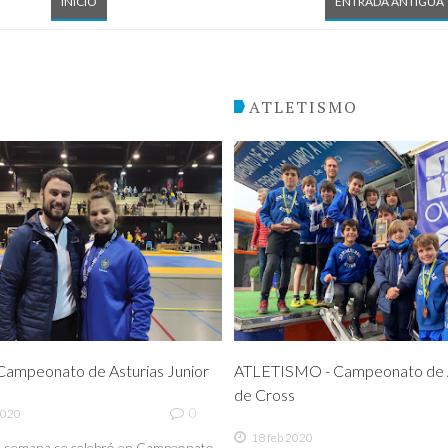
INICIO
ENTRADA ANTIGUA
O
ATLETISMO
ampeonato de Asturias Junior
ATLETISMO - Campeonato de A
de Cross
0
2020
18 feb 2020
de semana se celebró en Campeonato