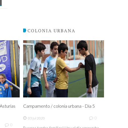
COLONIA URBANA
sturias
Campamento / colonia urbana - Día 5
0
03 jul 2020
0
Buenos tardes familias! Hoy el día empezaba