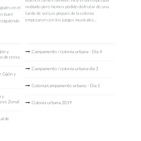
nublado pero hemos podido disfrutar de una
iales en el
tarde de sol.Los peques de la colonia
un buen
empezaron con los juegos musicales...
nsiguiendo
jón y
Campamento / colonia urbana - Día 4
as de cross.
Campamento / colonia urbana día 3
 Gijón y
Colonia/campamento urbano - Día 1
n y
ross Zonal.
Colonia urbana 2019
al de