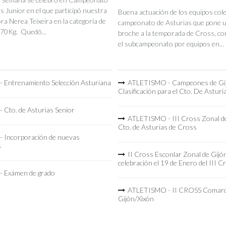
s Junior en el que participó nuestra
Buena actuación de los equipos coleg
a Nerea Teixeira en la categoría de
campeonato de Asturias que pone 
70Kg. Quedó...
broche a la temporada de Cross, co
el subcampeonato por equipos en...
 Entrenamiento Selección Asturiana
ATLETISMO - Campeones de Gi
Clasificación para el Cto. De Asturi
 Cto. de Asturias Senior
ATLETISMO - III Cross Zonal de
Cto. de Asturias de Cross
 Incorporación de nuevas
s
II Cross Esconlar Zonal de Gijó
celebración el 19 de Enero del III C
 Exámen de grado
ATLETISMO - II CROSS Comarc
Gijón/Xixón