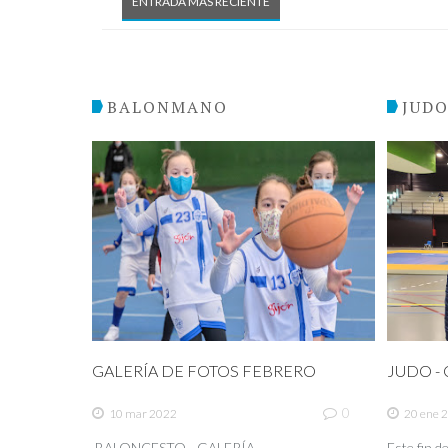
ENTRADA MÁS RECIENTE
BALONMANO
JUD
GALERÍA DE FOTOS FEBRERO
JUDO - C
0
10 mar 2022
20 ene 
BALONCESTO - GALERÍA
Este fin 