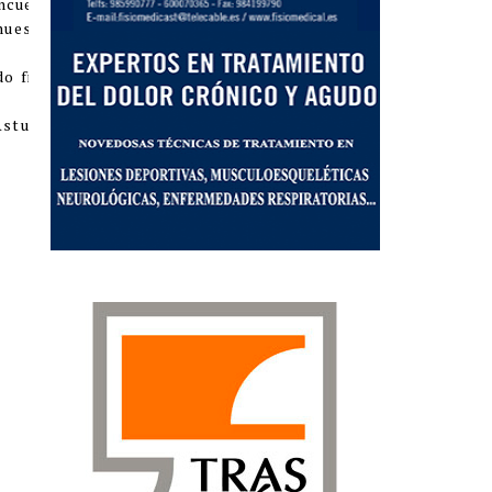
encuentro nos costó un poco
nuestros fallos en defensa.
o final de 25-20 a nuestro
sturias todos los partidos