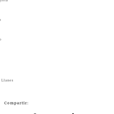
o
o
e Llanes
Compartir: