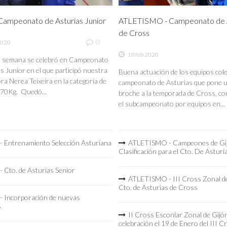
ampeonato de Asturias Junior
ATLETISMO - Campeonato de A
de Cross
0
2020
18 feb 2020
de semana se celebró en Campeonato
s Junior en el que participó nuestra
Buena actuación de los equipos coleg
a Nerea Teixeira en la categoría de
campeonato de Asturias que pone 
70Kg. Quedó...
broche a la temporada de Cross, co
el subcampeonato por equipos en...
 Entrenamiento Selección Asturiana
ATLETISMO - Campeones de Gi
Clasificación para el Cto. De Asturi
 Cto. de Asturias Senior
ATLETISMO - III Cross Zonal de
Cto. de Asturias de Cross
 Incorporación de nuevas
s
II Cross Esconlar Zonal de Gijó
celebración el 19 de Enero del III C