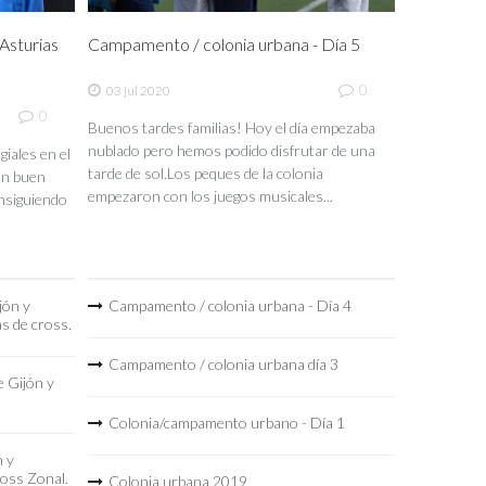
sturias
Campamento / colonia urbana - Día 5
0
03 jul 2020
0
Buenos tardes familias! Hoy el día empezaba
nublado pero hemos podido disfrutar de una
iales en el
tarde de sol.Los peques de la colonia
un buen
empezaron con los juegos musicales...
nsiguiendo
jón y
Campamento / colonia urbana - Día 4
as de cross.
Campamento / colonia urbana día 3
 Gijón y
Colonia/campamento urbano - Día 1
n y
ross Zonal.
Colonia urbana 2019