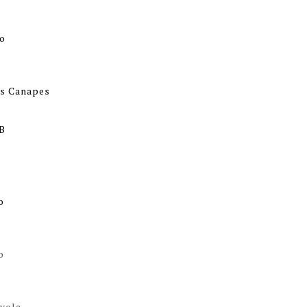
io
os Canapes
 B
l
o
o
oyola