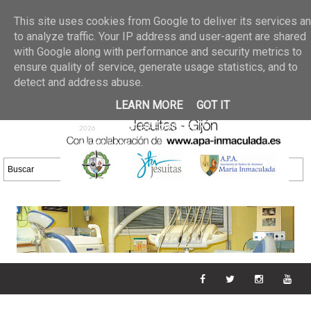
Últimas noticias
GALERIA DE FOTOS
02 jun 2026
This site uses cookies from Google to deliver its services a
30/05/2026
GALERIA
to analyze traffic. Your IP address and user-agent are shared
25 may 2026
with Google along with performance and security metrics to
DE FOTOS 23/05/2026
20 may
ensure quality of service, generate usage statistics, and to
GALERIA DE FOTOS
2026
detect and address abuse.
16/05/2026
GALERIA
11 may 2026
LEARN MORE
GOT IT
DE FOTOS 09/05/2026
28 abr
GALERIA DE FOTOS 25 Y
2026
26/04/2026