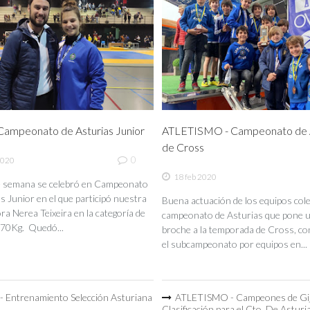
ampeonato de Asturias Junior
ATLETISMO - Campeonato de A
de Cross
0
2020
18 feb 2020
de semana se celebró en Campeonato
s Junior en el que participó nuestra
Buena actuación de los equipos coleg
a Nerea Teixeira en la categoría de
campeonato de Asturias que pone 
70Kg. Quedó...
broche a la temporada de Cross, co
el subcampeonato por equipos en...
 Entrenamiento Selección Asturiana
ATLETISMO - Campeones de Gi
Clasificación para el Cto. De Asturi