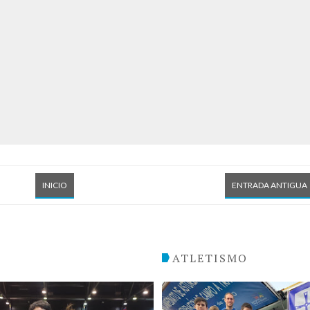
INICIO
ENTRADA ANTIGUA
O
ATLETISMO