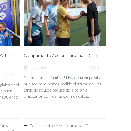
sturias
Campamento / colonia urbana - Día 5
0
03 jul 2020
0
Buenos tardes familias! Hoy el día empezaba
nublado pero hemos podido disfrutar de una
iales en el
tarde de sol.Los peques de la colonia
un buen
empezaron con los juegos musicales...
nsiguiendo
jón y
Campamento / colonia urbana - Día 4
as de cross.