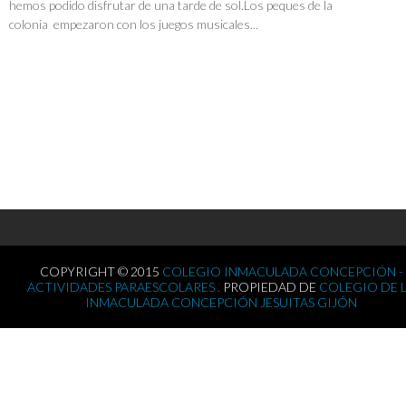
hemos podido disfrutar de una tarde de sol.Los peques de la
colonia empezaron con los juegos musicales...
COPYRIGHT © 2015
COLEGIO INMACULADA CONCEPCIÓN -
ACTIVIDADES PARAESCOLARES .
PROPIEDAD DE
COLEGIO DE 
INMACULADA CONCEPCIÓN JESUITAS GIJÓN