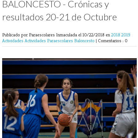
BALONCESTO - Crónicas y
resultados 20-21 de Octubre
Publicado por Paraescolares Inmaculada
el 10/22/2018 en
2018
2019
Actividades
Actividades Paraescolares
Baloncesto
|
Comentarios : 0