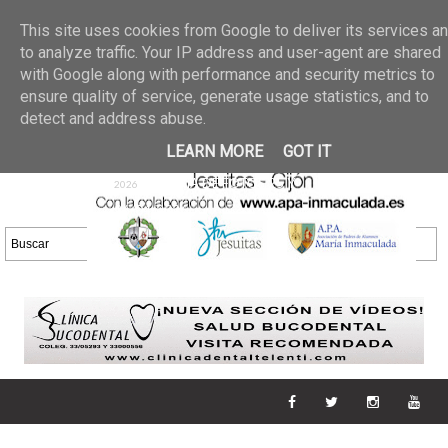
Últimas noticias
GALERIA DE FOTOS
02 jun 2026
This site uses cookies from Google to deliver its services a
30/05/2026
GALERIA
to analyze traffic. Your IP address and user-agent are shared
25 may 2026
with Google along with performance and security metrics to
DE FOTOS 23/05/2026
20 may
ensure quality of service, generate usage statistics, and to
GALERIA DE FOTOS
2026
detect and address abuse.
16/05/2026
GALERIA
11 may 2026
LEARN MORE
GOT IT
DE FOTOS 09/05/2026
28 abr
GALERIA DE FOTOS 25 Y
2026
26/04/2026