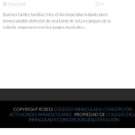
0
03 jul 2020
Buenos tardes familias! Hoy el día empezaba nublado pero
hemos podido disfrutar de una tarde de sol.Los peques de la
colonia empezaron con los juegos musicales...
COPYRIGHT © 2015
COLEGIO INMACULADA CONCEPCIÓN -
ACTIVIDADES PARAESCOLARES .
PROPIEDAD DE
COLEGIO DE 
INMACULADA CONCEPCIÓN JESUITAS GIJÓN