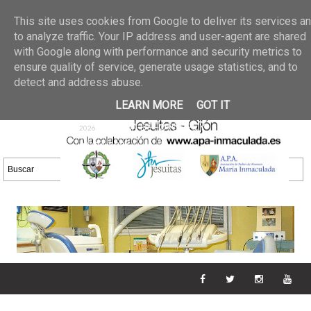
Últimas noticias
GALERIA DE FOTOS
02 jun 2026
This site uses cookies from Google to deliver its services a
30/05/2026
GALERIA
to analyze traffic. Your IP address and user-agent are shared
25 may 2026
with Google along with performance and security metrics to
DE FOTOS 23/05/2026
20 may
ensure quality of service, generate usage statistics, and to
GALERIA DE FOTOS
2026
detect and address abuse.
16/05/2026
GALERIA
11 may 2026
LEARN MORE
GOT IT
DE FOTOS 09/05/2026
28 abr
GALERIA DE FOTOS 25 Y
2026
26/04/2026