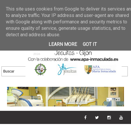
Últimas noticias
GALERIA DE FOTOS
02 jun 2026
This site uses cookies from Google to deliver its services a
30/05/2026
GALERIA
to analyze traffic. Your IP address and user-agent are shared
25 may 2026
with Google along with performance and security metrics to
DE FOTOS 23/05/2026
20 may
ensure quality of service, generate usage statistics, and to
GALERIA DE FOTOS
2026
detect and address abuse.
16/05/2026
GALERIA
11 may 2026
LEARN MORE
GOT IT
DE FOTOS 09/05/2026
28 abr
GALERIA DE FOTOS 25 Y
2026
26/04/2026