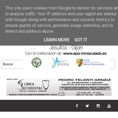
Últimas noticias
GALERIA DE FOTOS
02 jun 2026
This site uses cookies from Google to deliver its services a
30/05/2026
GALERIA
to analyze traffic. Your IP address and user-agent are shared
25 may 2026
with Google along with performance and security metrics to
DE FOTOS 23/05/2026
20 may
ensure quality of service, generate usage statistics, and to
GALERIA DE FOTOS
2026
detect and address abuse.
16/05/2026
GALERIA
11 may 2026
LEARN MORE
GOT IT
DE FOTOS 09/05/2026
28 abr
GALERIA DE FOTOS 25 Y
2026
26/04/2026