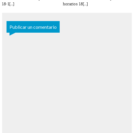
18-1[...]
horarios 18[...]
Publicar un comentario