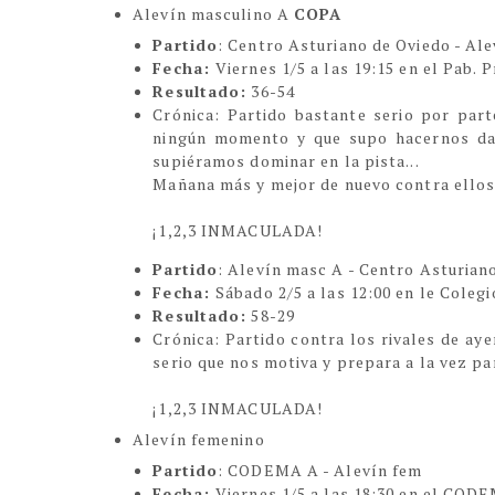
Alevín masculino A
COPA
Partido
: Centro Asturiano de Oviedo - Al
Fecha:
Viernes 1/5 a las 19:15 en el Pab. 
Resultado:
36-54
Crón
ica:
Partido bastante serio por part
ningún momento y que supo hacernos daño
supiéramos dominar en la pista...
Mañana más y mejor de nuevo contra ellos 
¡1,2,3 INMACULADA!
Partido
: Alevín masc A - Centro Asturian
Fecha:
Sábado 2/5 a las 12:00 en le Colegi
Resultado:
58-29
Cróni
ca:
Partido contra los rivales de aye
serio que nos motiva y prepara a la vez pa
¡1,2,3 INMACULADA!
Alevín femenino
Partido
: CODEMA A - Alevín fem
Fecha:
Viernes 1/5 a las 18:30 en el COD