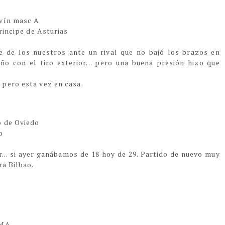
evín masc A
Principe de Asturias
e de los nuestros ante un rival que no bajó los brazos en
 con el tiro exterior... pero una buena presión hizo que
pero esta vez en casa.
o de Oviedo
o
r... si ayer ganábamos de 18 hoy de 29. Partido de nuevo muy
ra Bilbao.
EMA