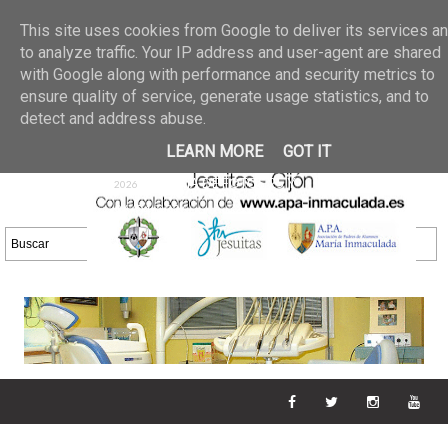
Últimas noticias
GALERIA DE FOTOS
02 jun 2026
This site uses cookies from Google to deliver its services a
30/05/2026
GALERIA
to analyze traffic. Your IP address and user-agent are shared
25 may 2026
with Google along with performance and security metrics to
DE FOTOS 23/05/2026
20 may
ensure quality of service, generate usage statistics, and to
GALERIA DE FOTOS
2026
detect and address abuse.
16/05/2026
GALERIA
11 may 2026
LEARN MORE
GOT IT
DE FOTOS 09/05/2026
28 abr
GALERIA DE FOTOS 25 Y
2026
26/04/2026