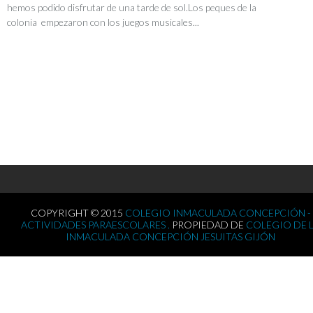
hemos podido disfrutar de una tarde de sol.Los peques de la
colonia empezaron con los juegos musicales...
COPYRIGHT © 2015
COLEGIO INMACULADA CONCEPCIÓN -
ACTIVIDADES PARAESCOLARES .
PROPIEDAD DE
COLEGIO DE 
INMACULADA CONCEPCIÓN JESUITAS GIJÓN