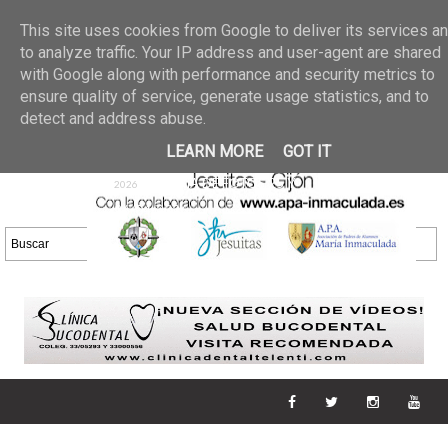
Últimas noticias
GALERIA DE FOTOS
02 jun 2026
This site uses cookies from Google to deliver its services a
30/05/2026
GALERIA
to analyze traffic. Your IP address and user-agent are shared
25 may 2026
with Google along with performance and security metrics to
DE FOTOS 23/05/2026
20 may
ensure quality of service, generate usage statistics, and to
GALERIA DE FOTOS
2026
detect and address abuse.
16/05/2026
GALERIA
11 may 2026
LEARN MORE
GOT IT
DE FOTOS 09/05/2026
28 abr
GALERIA DE FOTOS 25 Y
2026
26/04/2026