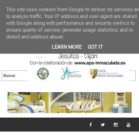
Últimas noticias
GALERIA DE FOTOS
02 jun 2026
This site uses cookies from Google to deliver its services a
30/05/2026
GALERIA
to analyze traffic. Your IP address and user-agent are shared
25 may 2026
with Google along with performance and security metrics to
DE FOTOS 23/05/2026
20 may
ensure quality of service, generate usage statistics, and to
GALERIA DE FOTOS
2026
detect and address abuse.
16/05/2026
GALERIA
11 may 2026
LEARN MORE
GOT IT
DE FOTOS 09/05/2026
28 abr
GALERIA DE FOTOS 25 Y
2026
26/04/2026