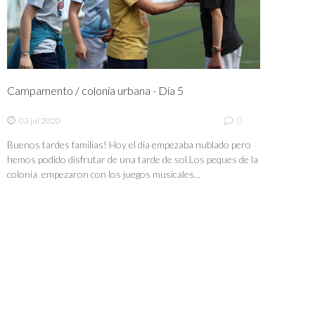
Campamento / colonia urbana - Día 5
0
03 jul 2020
Buenos tardes familias! Hoy el día empezaba nublado pero
hemos podido disfrutar de una tarde de sol.Los peques de la
colonia empezaron con los juegos musicales...