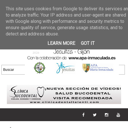
Últimas noticias
GALERIA DE FOTOS
02 jun 2026
This site uses cookies from Google to deliver its services a
30/05/2026
GALERIA
to analyze traffic. Your IP address and user-agent are shared
25 may 2026
with Google along with performance and security metrics to
DE FOTOS 23/05/2026
20 may
ensure quality of service, generate usage statistics, and to
GALERIA DE FOTOS
2026
detect and address abuse.
16/05/2026
GALERIA
11 may 2026
LEARN MORE
GOT IT
DE FOTOS 09/05/2026
28 abr
GALERIA DE FOTOS 25 Y
2026
26/04/2026