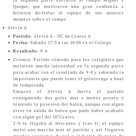
Quique, que mostraron una gran confianza e
hicieron disfrutar al equipo de sus mejores
minutos sobre el campo.
Alevín A
Partido
: Alevín A - UC de Ceares A
Fecha:
Sábado 17/3 a las 10:00 en el Coleigo
Resultado:
9-0
Cró
nica:
Partido cómodo para los colegiales que
metieron mucha intensidad en la segunda parte
para acabar con el resultado de 9-0 y sabiendo la
importancia que puede tener el golaverage a final
de temporada.
Empezó el Alevín A fuerte el partido
consiguiendo dos goles mas o menos pronto y
teniendo la posesion del balon, aunque con algun
error en salida de balon que pudo haber acabado
con algun gol del UCCeares.
2-0 se llegaba al descanso y tras él, el equipo
metió una marcha mas al partido y así llegaron
muchas ocasiones de gol y el festín de goles de