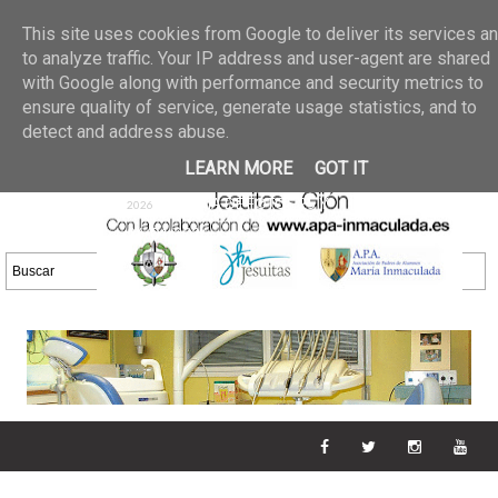
Últimas noticias
GALERIA DE FOTOS
02 jun 2026
This site uses cookies from Google to deliver its services a
30/05/2026
GALERIA
to analyze traffic. Your IP address and user-agent are shared
25 may 2026
with Google along with performance and security metrics to
DE FOTOS 23/05/2026
20 may
ensure quality of service, generate usage statistics, and to
GALERIA DE FOTOS
2026
detect and address abuse.
16/05/2026
GALERIA
11 may 2026
LEARN MORE
GOT IT
DE FOTOS 09/05/2026
28 abr
GALERIA DE FOTOS 25 Y
2026
26/04/2026