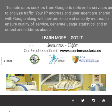
Últimas noticias
GALERIA DE FOTOS
02 jun 2026
This site uses cookies from Google to deliver its services a
30/05/2026
GALERIA
to analyze traffic. Your IP address and user-agent are shared
25 may 2026
with Google along with performance and security metrics to
DE FOTOS 23/05/2026
20 may
ensure quality of service, generate usage statistics, and to
GALERIA DE FOTOS
2026
detect and address abuse.
16/05/2026
GALERIA
11 may 2026
LEARN MORE
GOT IT
DE FOTOS 09/05/2026
28 abr
GALERIA DE FOTOS 25 Y
2026
26/04/2026