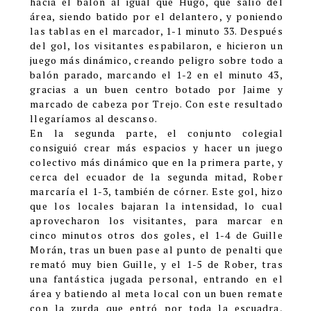
hacia el balón al igual que Hugo, que salió del
área, siendo batido por el delantero, y poniendo
las tablas en el marcador, 1-1 minuto 33. Después
del gol, los visitantes espabilaron, e hicieron un
juego más dinámico, creando peligro sobre todo a
balón parado, marcando el 1-2 en el minuto 43,
gracias a un buen centro botado por Jaime y
marcado de cabeza por Trejo. Con este resultado
llegaríamos al descanso.
En la segunda parte, el conjunto colegial
consiguió crear más espacios y hacer un juego
colectivo más dinámico que en la primera parte, y
cerca del ecuador de la segunda mitad, Rober
marcaría el 1-3, también de córner. Este gol, hizo
que los locales bajaran la intensidad, lo cual
aprovecharon los visitantes, para marcar en
cinco minutos otros dos goles, el 1-4 de Guille
Morán, tras un buen pase al punto de penalti que
remató muy bien Guille, y el 1-5 de Rober, tras
una fantástica jugada personal, entrando en el
área y batiendo al meta local con un buen remate
con la zurda que entró por toda la escuadra,