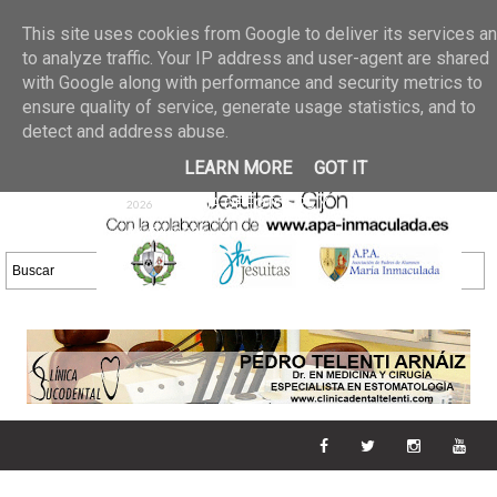
Últimas noticias
GALERIA DE FOTOS
02 jun 2026
This site uses cookies from Google to deliver its services a
30/05/2026
GALERIA
to analyze traffic. Your IP address and user-agent are shared
25 may 2026
with Google along with performance and security metrics to
DE FOTOS 23/05/2026
20 may
ensure quality of service, generate usage statistics, and to
GALERIA DE FOTOS
2026
detect and address abuse.
16/05/2026
GALERIA
11 may 2026
LEARN MORE
GOT IT
DE FOTOS 09/05/2026
28 abr
GALERIA DE FOTOS 25 Y
2026
26/04/2026