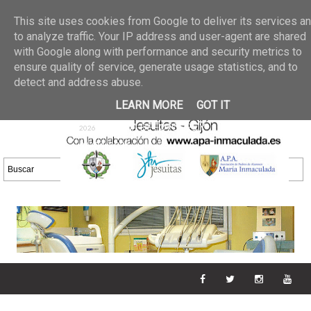
Últimas noticias
GALERIA DE FOTOS
02 jun 2026
This site uses cookies from Google to deliver its services a
30/05/2026
GALERIA
to analyze traffic. Your IP address and user-agent are shared
25 may 2026
with Google along with performance and security metrics to
DE FOTOS 23/05/2026
20 may
ensure quality of service, generate usage statistics, and to
GALERIA DE FOTOS
2026
detect and address abuse.
16/05/2026
GALERIA
11 may 2026
LEARN MORE
GOT IT
DE FOTOS 09/05/2026
28 abr
GALERIA DE FOTOS 25 Y
2026
26/04/2026