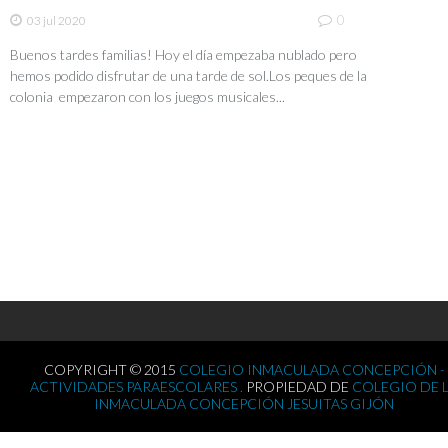
0
03 jul 2020
Buenos tardes familias! Hoy el día empezaba nublado pero
hemos podido disfrutar de una tarde de sol.Los peques de la
colonia empezaron con los juegos musicales...
COPYRIGHT © 2015
COLEGIO INMACULADA CONCEPCIÓN -
ACTIVIDADES PARAESCOLARES .
PROPIEDAD DE
COLEGIO DE 
INMACULADA CONCEPCIÓN JESUITAS GIJÓN