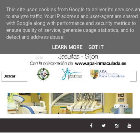
Últimas noticias
GALERIA DE FOTOS
02 jun 2026
This site uses cookies from Google to deliver its services a
30/05/2026
GALERIA
to analyze traffic. Your IP address and user-agent are shared
25 may 2026
with Google along with performance and security metrics to
DE FOTOS 23/05/2026
20 may
ensure quality of service, generate usage statistics, and to
GALERIA DE FOTOS
2026
detect and address abuse.
16/05/2026
GALERIA
11 may 2026
LEARN MORE
GOT IT
DE FOTOS 09/05/2026
28 abr
GALERIA DE FOTOS 25 Y
2026
26/04/2026