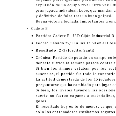
expulsión de un equipo rival. Otra vez Ed
gran jugada individual. Lobe, que mandan u
y definitivo de falta tras un buen golpeó.
Buena victoria luchada. Importantes tres 
Cadete B
Partido
:
Cadete B - U.D Gijón Industrial B
Fecha:
Sábado 25/11 a las 13:30 en el Cole
Resultado:
2-3 (Jorgito, Santi)
Cró
nica:
Partido disputado en campo coleg
debacle sufrida la semana pasada contra 
Si bien los ánimos estaban por los sue
ausencias, el partido fue todo lo contrario
La actitud demostrada de los 13 jugadores
preguntarse que ha cambiado para jugar c
Si bien, los rivales tuvieron las ocasio
suerte no fueron capaces a materializar
goles.
El resultado hoy es lo de menos, ya que, v
solo los entrenadores estábamos seguros d