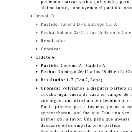
pudiendo marcar varios goles más, pero t
último tanto, concluyendo el partido con 
Juvenil D
Partido:
Juvenil D - L'Entregu C.F A
Fecha:
Sábado 25/11 a las 15:45 en le Cole
Resultado:
Crónica:
Cadete A
Partido
: Codema A - Cadete A
Fecha:
Domingo 26/11 a las 15:45 en El Cl
Result
ado:
1-3 (Edu 2, Lobe)
Crónica:
Volvíamos a disputar partido imp
Tocaba jugar fuera de casa en campo de 
con alguna que otra baja por lesión o por
En la primera parte tuvimos pocas ocasi
aprovecharon. Así fue que Edu, una vez 
primer gol a favor. Una pena que apenas u
descanso ellos empataron el partido.
Segunda parte igualada para ambos con a