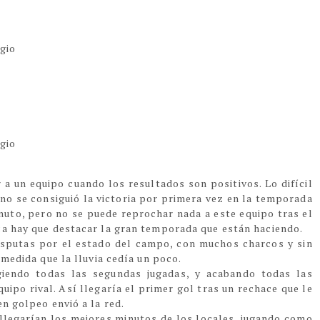
egio
egio
r a un equipo cuando los resultados son positivos. Lo difícil
no se consiguió la victoria por primera vez en la temporada
inuto, pero no se puede reprochar nada a este equipo tras el
ca hay que destacar la gran temporada que están haciendo.
isputas por el estado del campo, con muchos charcos y sin
 medida que la lluvia cedía un poco.
giendo todas las segundas jugadas, y acabando todas las
uipo rival. Así llegaría el primer gol tras un rechace que le
en golpeo envió a la red.
, llegarían los mejores minutos de los locales, jugando como