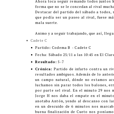
Ahora toca seguir remando todos juntos ha
forma que no se le concedan al rival muc
Destacar del partido del sábado a todos, s
que podía ser un paseo al rival, fuese 
mala suerte.
Animo y a seguir trabajando, que así, llega
Cadete C
Partido
:
Codema B - Cadete C
Fecha:
Sábado 25/11 a las 10:45 en El Clar
Resultado:
5-7
Crónica:
Partido de infarto contra un ri
resultados ambiguos. Además de lo anteri
un campo natural, dónde no estamos aco
luchamos sin parar todos los balones, e
por parte sel rival. En el minuto 29 nos 
Jorge H nos daba el empate en el minuto
anotaba Antón, yendo al descanso con las
en un descuido de 6 minutos nos marcab
buena finalización de Cueto nos poníamos