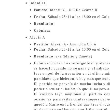
Infantil C
: Infantil C - U.C De Ceares B
Partido
Fecha:
Sábado 25/11 a las 18:00 en el Col
Resultado:
Crónica:
Alevín A
Partido
: Alevín A - Asunción C.F A
Fecha:
Sábado 25/11 a las 10:00 en el Col
Resultado:
2-2 (Mario y Cañete)
Crónica:
Es fácil estar orgulloso y alaba
es hacerlo cuando no se gana y el sábado 
tras un gol de la Asunción en el ultimo m
partidazo que hicieron, y hoy mas que nun
El partido se preveía de mucha lucha y d
poder circular el balón, lo que sí mejoro a
El colegio leyó muy bien el partido co
ocasiones para evitar contraataques del eq
quedó a Mario en la frontal que tras un bu
Al descanso se llegaría con 1-0 y tras él