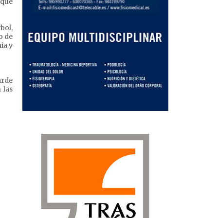
 que
bol,
o de
ia y
arde
 las