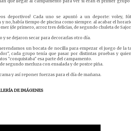
nían que llegar al campamento para ver si eran el primer grupo
s deportivos! Cada uno se apuntó a un deporte: voley, fút
 y no, había tiempo de piscina como siempre. al acabar el horari
omer (de primero, arroz tres delicias, de segundo chuleta de Sajon
o y se dejaron secar para decorarlas otro día.
 merendamos un bocata de nocilla para empezar el juego de la t
dor", cada grupo tenía que pasar por distintas pruebas y quien
tos ''conquistaba" esa parte del campamento.
de segundo merluza con ensalada y de postre piña.
a cama y así reponer fuerzas para el día de mañana.
LERÍA DE IMÁGENES