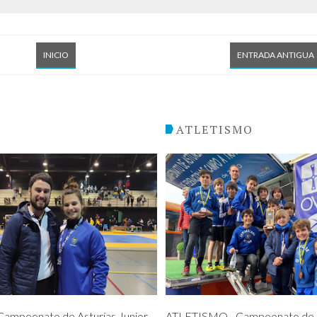
INICIO
ENTRADA ANTIGUA
O
ATLETISMO
ampeonato de Asturias Junior
ATLETISMO - Campeonato de A