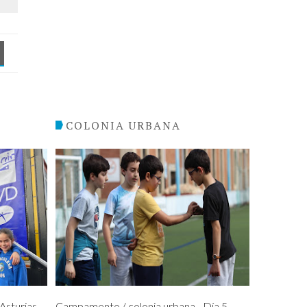
COLONIA URBANA
sturias
Campamento / colonia urbana - Día 5