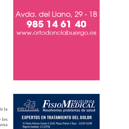
e la
 les
 una