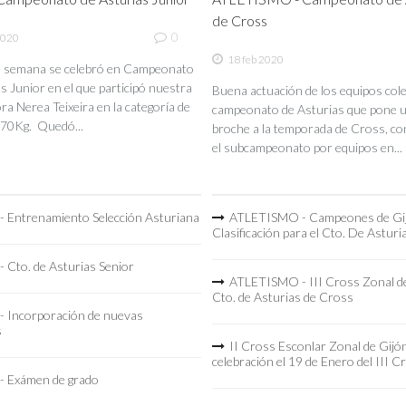
de Cross
0
2020
18 feb 2020
de semana se celebró en Campeonato
s Junior en el que participó nuestra
Buena actuación de los equipos coleg
a Nerea Teixeira en la categoría de
campeonato de Asturias que pone 
70Kg. Quedó...
broche a la temporada de Cross, co
el subcampeonato por equipos en...
 Entrenamiento Selección Asturiana
ATLETISMO - Campeones de Gi
Clasificación para el Cto. De Asturi
 Cto. de Asturias Senior
ATLETISMO - III Cross Zonal de
Cto. de Asturias de Cross
 Incorporación de nuevas
s
II Cross Esconlar Zonal de Gijó
celebración el 19 de Enero del III C
 Exámen de grado