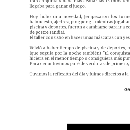
foto conjunta y nada más acabar las 13 fotos te
llegaba para ganar el juego.
Hoy hubo una novedad, ¡empezaron los torneo
baloncesto, ajedrez, pingpong... mientras jugaban
piscina y deportes, fueron a cambiarse para ir a c
de postre sandia).
El taller consistió en hacer unas máscaras con yes
Volvió a haber tiempo de piscina y de deportes,
(que seguía por la noche también) ''El conquista
hiciera en el menor tiempo o consiguiera más pun
Para cenar tuvimos puré de verduras de primero, 
Tuvimos la reflexión del día y fuimos directos a l
GA