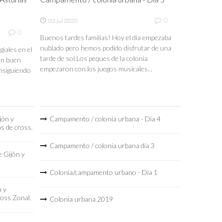
0
03 jul 2020
0
Buenos tardes familias! Hoy el día empezaba
nublado pero hemos podido disfrutar de una
iales en el
tarde de sol.Los peques de la colonia
un buen
empezaron con los juegos musicales...
nsiguiendo
jón y
Campamento / colonia urbana - Día 4
as de cross.
Campamento / colonia urbana día 3
 Gijón y
Colonia/campamento urbano - Día 1
n y
ross Zonal.
Colonia urbana 2019