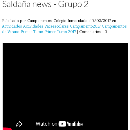
Saldaña news - Grupo 2
Publicado por Campamentos Colegio Inmaculada
el 7/02/2017 en
Actividades
Actividades Paraescolares
Campamento2017
Campamentos
de Verano
Primer Turno
Primer Turno 2017
|
Comentarios : 0