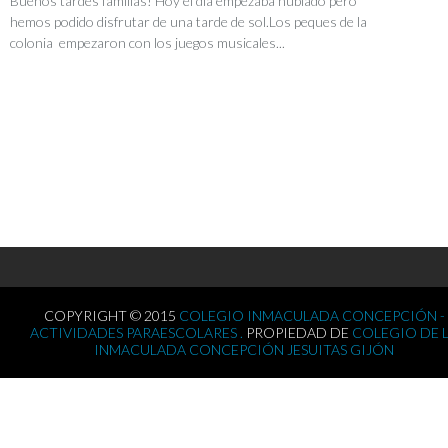
Buenos tardes familias! Hoy el día empezaba nublado pero
hemos podido disfrutar de una tarde de sol.Los peques de la
colonia empezaron con los juegos musicales...
COPYRIGHT © 2015
COLEGIO INMACULADA CONCEPCIÓN -
ACTIVIDADES PARAESCOLARES .
PROPIEDAD DE
COLEGIO DE 
INMACULADA CONCEPCIÓN JESUITAS GIJÓN