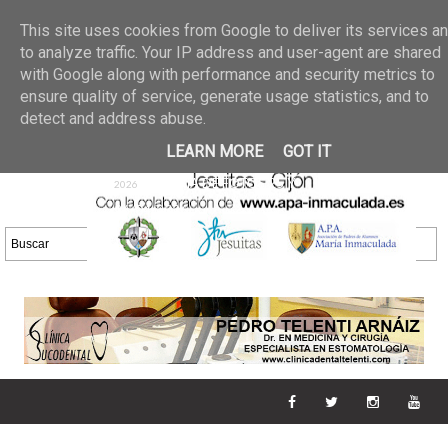
Últimas noticias
GALERIA DE FOTOS
02 jun 2026
This site uses cookies from Google to deliver its services a
30/05/2026
GALERIA
to analyze traffic. Your IP address and user-agent are shared
25 may 2026
with Google along with performance and security metrics to
DE FOTOS 23/05/2026
20 may
ensure quality of service, generate usage statistics, and to
GALERIA DE FOTOS
2026
detect and address abuse.
16/05/2026
GALERIA
11 may 2026
LEARN MORE
GOT IT
DE FOTOS 09/05/2026
28 abr
GALERIA DE FOTOS 25 Y
2026
26/04/2026