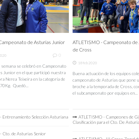
ampeonato de Asturias Junior
ATLETISMO - Campeonato de A
de Cross
0
2020
18 feb 2020
de semana se celebró en Campeonato
s Junior en el que participó nuestra
Buena actuación de los equipos coleg
a Nerea Teixeira en la categoría de
campeonato de Asturias que pone 
70Kg. Quedó...
broche a la temporada de Cross, co
el subcampeonato por equipos en...
 Entrenamiento Selección Asturiana
ATLETISMO - Campeones de Gi
Clasificación para el Cto. De Asturi
 Cto. de Asturias Senior
ATLETISMO - III Cross Zonal de