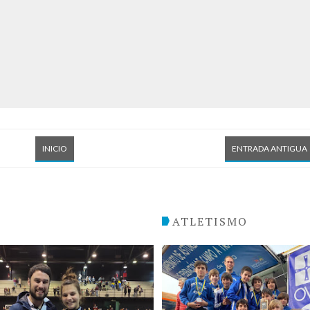
INICIO
ENTRADA ANTIGUA
O
ATLETISMO