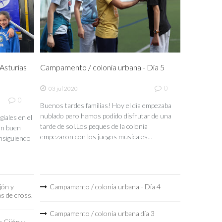
sturias
Campamento / colonia urbana - Día 5
0
03 jul 2020
0
Buenos tardes familias! Hoy el día empezaba
nublado pero hemos podido disfrutar de una
iales en el
tarde de sol.Los peques de la colonia
un buen
empezaron con los juegos musicales...
nsiguiendo
jón y
Campamento / colonia urbana - Día 4
as de cross.
Campamento / colonia urbana día 3
 Gijón y