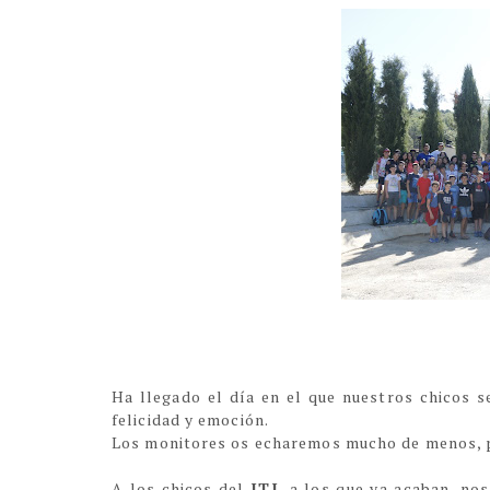
Ha llegado el día en el que nuestros chicos s
felicidad y emoción.
Los monitores os echaremos mucho de menos, p
A los chicos del
ITI
, a los que ya acaban, no