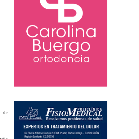
e de
réis