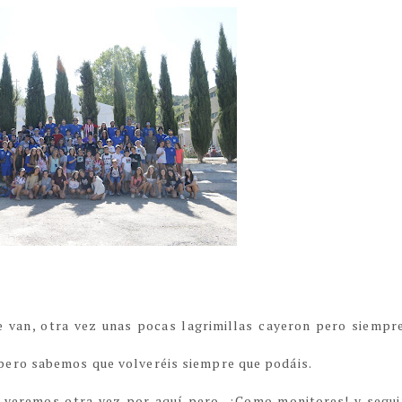
e van, otra vez unas pocas lagrimillas cayeron pero siempr
ero sabemos que volveréis siempre que podáis.
s veremos otra vez por aquí pero.. ¡Como monitores! y segui