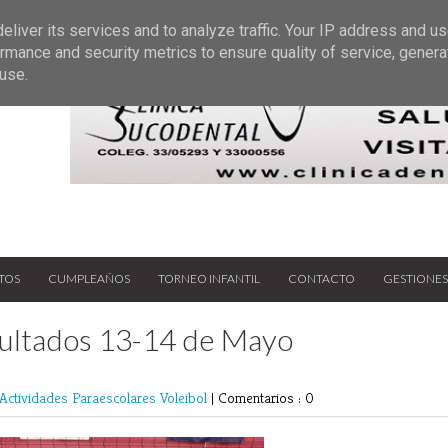
/05/2026
GALERIA DE FOTOS 23/05/2026
25 may 2026
20 may 2026
liver its services and to analyze traffic. Your IP address and u
E FOTOS 09/05/2026
GALERIA DE FOTOS 25 Y 26/04/202
rmance and security metrics to ensure quality of service, gener
28 abr 2026
use.
TOS
CUMPLEAÑOS
TORNEO INFANTIL
CONTACTO
GESTIONES
sultados 13-14 de Mayo
Actividades Paraescolares
Voleibol
|
Comentarios : 0