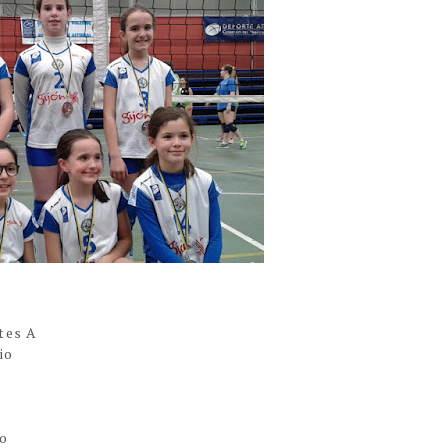
tes A
io
io