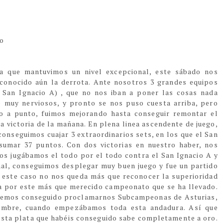
io
 que mantuvimos un nivel excepcional, este sábado nos
 conocido aún la derrota. Ante nosotros 3 grandes equipos
 San Ignacio A) , que no nos iban a poner las cosas nada
 muy nerviosos, y pronto se nos puso cuesta arriba, pero
to a punto, fuimos mejorando hasta conseguir remontar el
a victoria de la mañana. En plena linea ascendente de juego,
onseguimos cuajar 3 extraordinarios sets, en los que el San
 sumar 37 puntos. Con dos victorias en nuestro haber, nos
os jugábamos el todo por el todo contra el San Ignacio A y
inal, conseguimos desplegar muy buen juego y fue un partido
o este caso no nos queda más que reconocer la superioridad
na por este más que merecido campeonato que se ha llevado.
, hemos conseguido proclamarnos Subcampeonas de Asturias,
embre, cuando empezábamos toda esta andadura. Así que
esta plata que habéis conseguido sabe completamente a oro.