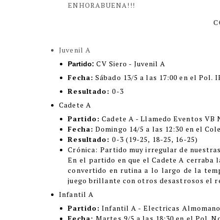
ENHORABUENA!!!
C
Juvenil A
CV Siero - Juvenil A
Partido:
Fecha:
Sábado 13/5 a las 17:00 en el Pol. 
Resultado:
0-3
Cadete A
Partido:
Cadete A - Llamedo Eventos VB 
Fecha:
Domingo 14/5 a las 12:30 en el Col
Resultado:
0-3
(19-25, 18-25, 16-25)
Crónica:
Partido muy irregular de nuestras 
En el partido en que el Cadete A cerraba 
convertido en rutina a lo largo de la te
juego brillante con otros desastrosos el r
Infantil A
Partido:
Infantil A - Electricas Almoma
Fecha:
Martes 9/5 a las 18:30 en el Pol. N