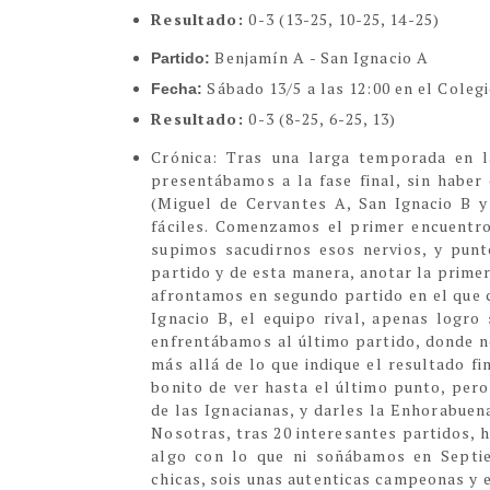
Resultado:
0-3
(13-25, 10-25, 14-25)
Benjamín A - San Ignacio A
Partido:
Sábado 13/5 a las 12:00 en el Coleg
Fecha:
Resultado:
0-3
(8-25, 6-25, 13)
Cr
ónica:
Tras una larga temporada en la
presentábamos a la fase final, sin haber
(Miguel de Cervantes A, San Ignacio B y
fáciles. Comenzamos el primer encuentro
supimos sacudirnos esos nervios, y pun
partido y de esta manera, anotar la primer
afrontamos en segundo partido en el que c
Ignacio B, el equipo rival, apenas logro
enfrentábamos al último partido, donde n
más allá de lo que indique el resultado f
bonito de ver hasta el último punto, per
de las Ignacianas, y darles la Enhorabue
Nosotras, tras 20 interesantes partidos
algo con lo que ni soñábamos en Septi
chicas, sois unas autenticas campeonas y 