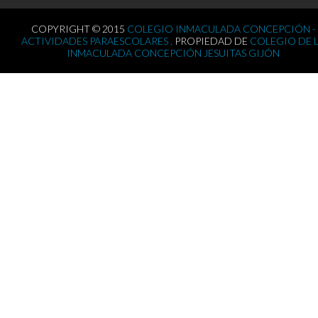
COPYRIGHT © 2015
COLEGIO INMACULADA CONCEPCIÓN -
ACTIVIDADES PARAESCOLARES .
PROPIEDAD DE
COLEGIO DE 
INMACULADA CONCEPCIÓN JESUITAS GIJÓN