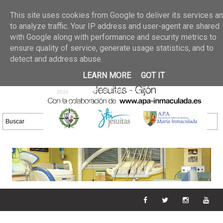
Últimas noticias
GALERIA DE FOTOS
02 jun 2026
This site uses cookies from Google to deliver its services a
30/05/2026
GALERIA
to analyze traffic. Your IP address and user-agent are shared
25 may 2026
with Google along with performance and security metrics to
DE FOTOS 23/05/2026
20 may
ensure quality of service, generate usage statistics, and to
GALERIA DE FOTOS
2026
detect and address abuse.
16/05/2026
GALERIA
11 may 2026
LEARN MORE
GOT IT
DE FOTOS 09/05/2026
28 abr
GALERIA DE FOTOS 25 Y
2026
26/04/2026