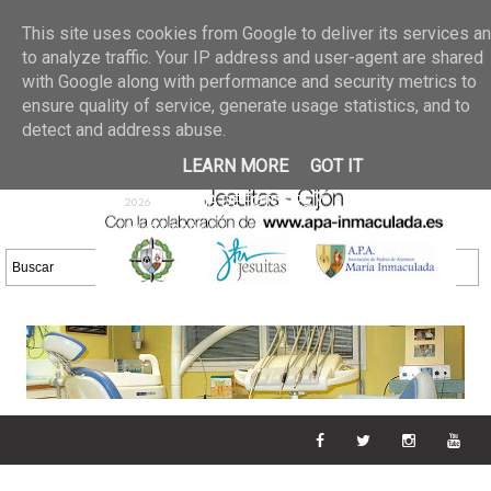
Últimas noticias
GALERIA DE FOTOS
02 jun 2026
This site uses cookies from Google to deliver its services a
30/05/2026
GALERIA
to analyze traffic. Your IP address and user-agent are shared
25 may 2026
with Google along with performance and security metrics to
DE FOTOS 23/05/2026
20 may
ensure quality of service, generate usage statistics, and to
GALERIA DE FOTOS
2026
detect and address abuse.
16/05/2026
GALERIA
11 may 2026
LEARN MORE
GOT IT
DE FOTOS 09/05/2026
28 abr
GALERIA DE FOTOS 25 Y
2026
26/04/2026