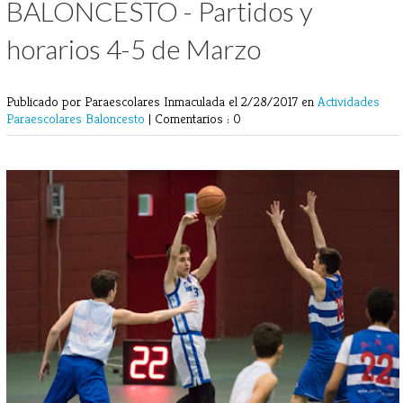
BALONCESTO - Partidos y
horarios 4-5 de Marzo
Publicado por Paraescolares Inmaculada
el 2/28/2017 en
Actividades
Paraescolares
Baloncesto
|
Comentarios : 0