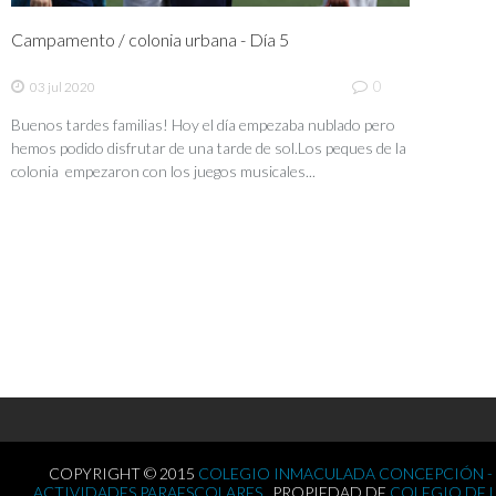
Campamento / colonia urbana - Día 5
0
03 jul 2020
Buenos tardes familias! Hoy el día empezaba nublado pero
hemos podido disfrutar de una tarde de sol.Los peques de la
colonia empezaron con los juegos musicales...
COPYRIGHT © 2015
COLEGIO INMACULADA CONCEPCIÓN -
ACTIVIDADES PARAESCOLARES .
PROPIEDAD DE
COLEGIO DE 