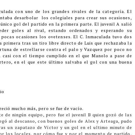
aculada con uno de los grandes rivales de la categoría. El
entaba desarbolar los colegiales para crear sus ocasiones,
único gol del partido en la primera parte. El juvenil A salió
eder goles al rival, estando ordenados y esperando su
 pocas ocasiones los ovetenses. El C. Inmaculada tuvo dos
a primera tras un tiro libre directo de Luis que rechazaba la
ortuna de estrellarse contra el palo y Vazquez por poco no
n casi con el tiempo cumplido en el que Manolo a pase de
tero, en el que este último salvaba el gol con una buena
io
reció mucho más, pero se fue de vacío.
e de ningún equipo, pero fue el juvenil B quien gozó de las
legó al descanso, con buenos goles de Alex y Arteaga, pudo
tras un zapatazo de Víctor y un gol en el ultimo minuto de
or los locales, por cómo fue y por el momento de partido,