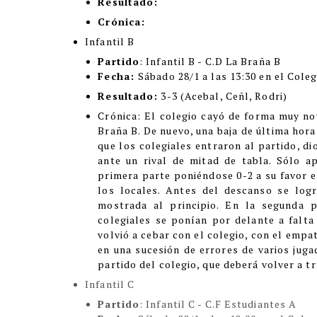
Resultado:
Crónica:
Infantil B
Partido
: Infantil B - C.D La Braña B
Fecha:
Sábado 28/1 a las 13:30 en el Coleg
Resultado:
3-3 (Acebal, Ceñl, Rodri)
Cró
nica:
El colegio cayó de forma muy no
Braña B. De nuevo, una baja de última hora
que los colegiales entraron al partido, di
ante un rival de mitad de tabla. Sólo a
primera parte poniéndose 0-2 a su favor e
los locales. Antes del descanso se logr
mostrada al principio. En la segunda p
colegiales se ponían por delante a falta 
volvió a cebar con el colegio, con el empat
en una sucesión de errores de varios jug
partido del colegio, que deberá volver a t
Infantil C
Partido
: Infantil C - C.F Estudiantes A