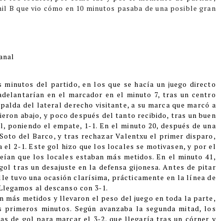
enil B que vio cómo en 10 minutos pasaba de una posible gran
tanal
 minutos del partido, en los que se hacía un juego directo
adelantarían en el marcador en el minuto 7, tras un centro
palda del lateral derecho visitante, a su marca que marcó a
nieron abajo, y poco después del tanto recibido, tras un buen
ol, poniendo el empate, 1-1. En el minuto 20, después de una
 Soto del Barco, y tras rechazar Valentxu el primer disparo,
 el 2-1. Este gol hizo que los locales se motivasen, y por el
 veían que los locales estaban más metidos. En el minuto 41,
gol tras un desajuste en la defensa gijonesa. Antes de pitar
ille tuvo una ocasión clarísima, prácticamente en la línea de
 Llegamos al descanso con 3-1.
on más metidos y llevaron el peso del juego en toda la parte,
s primeros minutos. Según avanzaba la segunda mitad, los
as de gol para marcar el 3-2, que llegaría tras un córner y