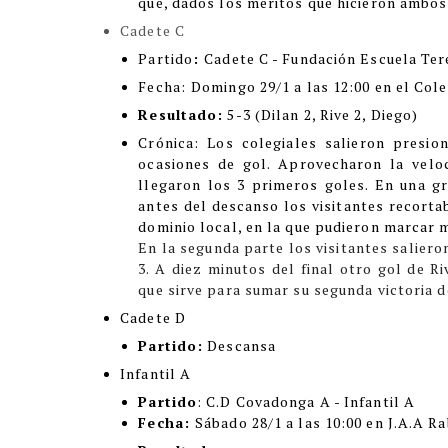
que, dados los méritos que hicieron ambos
Cadete C
Partido
:
Cadete C - Fundación Escuela Ter
Fecha:
Domingo 29/1 a las 12:00 en el Cole
Resultado:
5-3 (Dilan 2, Rive 2, Diego)
Crón
ica:
Los colegiales salieron presi
ocasiones de gol. Aprovecharon la velo
llegaron los 3 primeros goles. En una gr
antes del descanso los visitantes recorta
dominio local, en la que pudieron marcar 
En la segunda parte los visitantes salier
3. A diez minutos del final otro gol de R
que sirve para sumar su segunda victoria 
Cadete D
Partido:
Descansa
Infantil A
Partido
: C.D Covadonga A - Infantil A
Fecha:
Sábado 28/1 a las 10:00 en J.A.A R