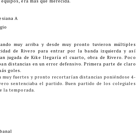
 equipos, era más que merecida.
esiana A
gio
onando muy arriba y desde muy pronto tuvieron múltiples
cidad de Rivero para entrar por la banda izquierda y así
an jugada de Kike llegaría el cuarto, obra de Rivero. Poco
ban distancias en un error defensivo. Primera parte de claro
más goles.
on muy fuertes y pronto recortarían distancias poniéndose 4-
ivero sentenciaba el partido. Buen partido de los colegiales
de la temporada.
abanal