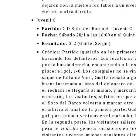
dejaron con la miel en los labios a un juv
victoria a otra derrota.
Juvenil C
Partido
: C.D Soto del Barco A - Juvenil C
Fecha:
Sábado 28/1 a las 16:00 en el Quin
Resultado:
3-2 (Guille, Sergio)
Cró
nica:
Partido igualado en los primeros
buscando los delanteros. Los locales se 
por la banda derecha, encontrando a la es
placer el gol, 1-0. Los colegiales no se vi
saque de falta de Varo, Guille remató a g
buena internada al área del delantero del
el rechace le llegaría al mismo, y marcaría
contrario, los visitantes, sufrían porque
el Soto del Barco volvería a marcar otro 
el árbitro el final de la primera parte, Gu
gol, para reducir ventajas en el marcador.
En la segunda parte, los visitantes salier
pero le costaba generar ocasiones en lo
visitantes tuvieron muchas ocasiones clar