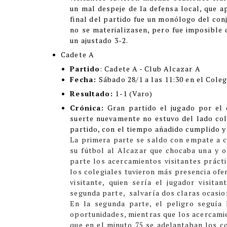
un mal despeje de la defensa local, que a
final del partido fue un monólogo del con
no se materializasen, pero fue imposible 
un ajustado 3-2.
Cadete A
Partido
: Cadete A - Club Alcazar A
Fecha:
Sábado 28/1 a las 11:30 en el Coleg
Resultado:
1-1 (Varo)
Crónica:
Gran partido el jugado por el 
suerte nuevamente no estuvo del lado cole
partido, con el tiempo añadido cumplido y
La primera parte se saldo con empate a ce
su fútbol al Alcazar que chocaba una y o
parte los acercamientos visitantes práct
los colegiales tuvieron más presencia ofe
visitante, quien sería el jugador visit
segunda parte, salvaría dos claras ocasio
En la segunda parte, el peligro seguía
oportunidades, mientras que los acercamien
que en el minuto 75 se adelantaban los co