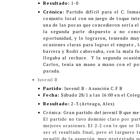
Resultado:
1-0
Crónica:
Partido difícil para el C. Inm
conjunto local con un juego de toque int
una de las pocas que concedieron sería el 
la segunda parte dispuesto a no conc
oportunidad, y lo lograron, teniendo muy
ocasiones claras para lograr el empate , l
barrera y Rodri cabeceaba, con la mala f
llegaba al rechace. Y la segunda ocasió
Carlos, tenía un mano a mano con el por
parada.
Juvenil B
Partido
: Juvenil B - Asunción C.F B
Fecha:
Sábado 28/1 a las 16:00 en el Coleg
Resultado:
2-3 (Arteaga, Alex)
Crónica
:
Gran partido del juvenil B que me
El partido no tuvo dominio claro por part
mejores ocasiones. El 2-2 con le que se l
ser el resultado final, pero el larguero 
penalti de la asunción, muy protestado p