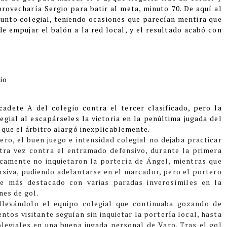
provecharía Sergio para batir al meta, minuto 70. De aquí al
junto colegial, teniendo ocasiones que parecían mentira que
de empujar el balón a la red local, y el resultado acabó con
io
cadete A del colegio contra el tercer clasificado, pero la
gial al escapárseles la victoria en la penúltima jugada del
 que el árbitro alargó inexplicablemente.
ro, el buen juego e intensidad colegial no dejaba practicar
tra vez contra el entramado defensivo, durante la primera
icamente no inquietaron la portería de Ángel, mientras que
nsiva, pudiendo adelantarse en el marcador, pero el portero
ante más destacado con varias paradas inverosímiles en la
nes de gol.
 llevándolo el equipo colegial que continuaba gozando de
tos visitante seguían sin inquietar la portería local, hasta
legiales en una buena jugada personal de Varo. Tras el gol