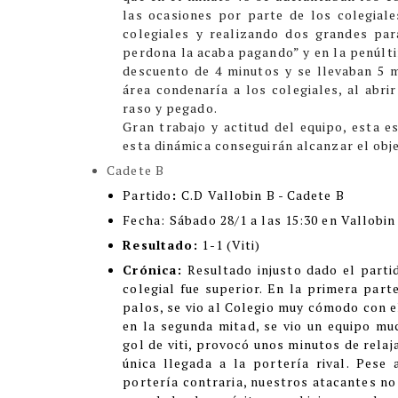
las ocasiones por parte de los colegial
colegiales y realizando dos grandes par
perdona la acaba pagando” y en la penúlti
descuento de 4 minutos y se llevaban 5 m
área condenaría a los colegiales, al abri
raso y pegado.
Gran trabajo y actitud del equipo, esta es
esta dinámica conseguirán alcanzar el obje
Cadete B
Partido
:
C.D Vallobin B - Cadete B
Fecha:
Sábado 28/1 a las 15:30 en Vallobin
Resultado:
1-1 (Viti)
Crónica:
Resultado injusto dado el parti
colegial fue superior. En la primera part
palos, se vio al Colegio muy cómodo con el
en la segunda mitad, se vio un equipo m
gol de viti, provocó unos minutos de rela
única llegada a la portería rival. Pese
portería contraria, nuestros atacantes no