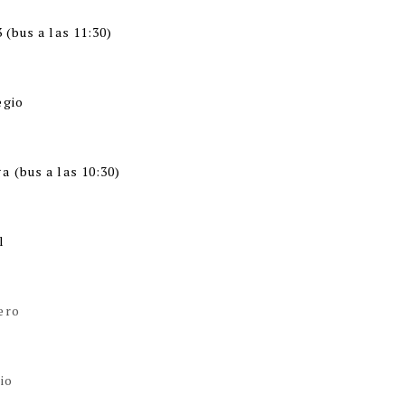
 (bus a las 11:30)
egio
ga
(bus a las 10:30)
l
ero
io