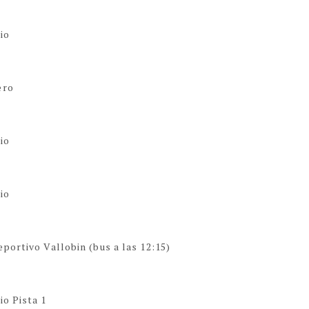
io
ero
io
io
eportivo Vallobin (bus a las 12:15)
io Pista 1