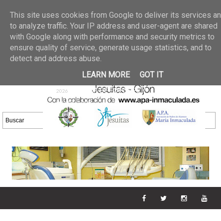
Últimas noticias
GALERIA DE FOTOS
02 jun 2026
This site uses cookies from Google to deliver its services a
30/05/2026
GALERIA
to analyze traffic. Your IP address and user-agent are shared
25 may 2026
with Google along with performance and security metrics to
DE FOTOS 23/05/2026
20 may
ensure quality of service, generate usage statistics, and to
GALERIA DE FOTOS
2026
detect and address abuse.
16/05/2026
GALERIA
11 may 2026
LEARN MORE
GOT IT
DE FOTOS 09/05/2026
28 abr
GALERIA DE FOTOS 25 Y
2026
26/04/2026